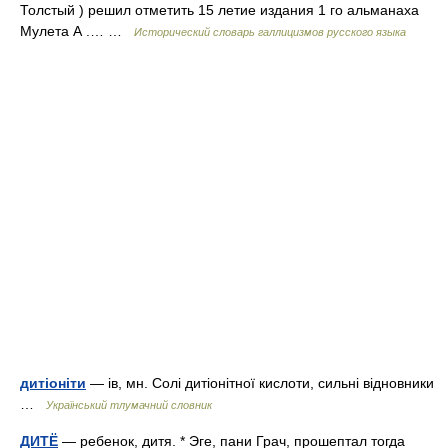
Толстый ) решил отметить 15 летие издания 1 го альманаха
Мулета А .… …
Исторический словарь галлицизмов русского языка
дитіоніти
— ів, мн. Солі дитіонітної кислоти, сильні відновники
…
Український тлумачний словник
ДИТЁ
— ребенок, дитя. * Эге, пани Грач, прошептал тогда