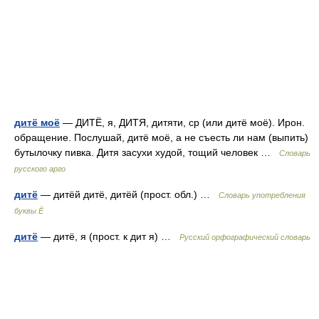
дитё моё
— ДИТЁ, я, ДИТЯ, дитяти, ср (или дитё моё). Ирон.
обращение. Послушай, дитё моё, а не съесть ли нам (выпить)
бутылочку пивка. Дитя засухи худой, тощий человек …
Словарь
русского арго
дитё
— дитёй дитё, дитёй (прост. обл.) …
Словарь употребления
буквы Ё
дитё
— дитё, я (прост. к дит я) …
Русский орфографический словарь