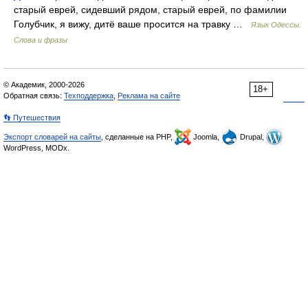
старый еврей, сидевший рядом, старый еврей, по фамилии
Голубчик, я вижу, дитё ваше просится на травку …
Язык Одессы.
Слова и фразы
© Академик, 2000-2026
18+
Обратная связь:
Техподдержка
,
Реклама на сайте
👣 Путешествия
Экспорт словарей на сайты
, сделанные на PHP,
Joomla,
Drupal,
WordPress, MODx.