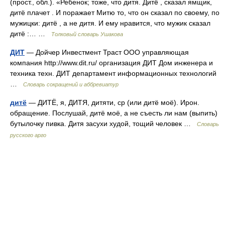
(прост., обл.). «Ребенок; тоже, что дитя. Дитё , сказал ямщик,
дитё плачет . И поражает Митю то, что он сказал по своему, по
мужицки: дитё , а не дитя. И ему нравится, что мужик сказал
дитё :… …
Толковый словарь Ушакова
ДИТ
— Дойчер Инвестмент Траст ООО управляющая
компания http://www.dit.ru/​ организация ДИТ Дом инженера и
техника техн. ДИТ департамент информационных технологий
…
Словарь сокращений и аббревиатур
дитё
— ДИТЁ, я, ДИТЯ, дитяти, ср (или дитё моё). Ирон.
обращение. Послушай, дитё моё, а не съесть ли нам (выпить)
бутылочку пивка. Дитя засухи худой, тощий человек …
Словарь
русского арго