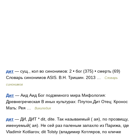
дит
— сущ., кол во синонимов: 2 • бог (375) • смерть (69)
Словарь синонимов ASIS. В.Н. Тришин. 2013 …
Словарь
синонимов
Дит
— Аид Аид Бог подземного мира Мифология:
Древнегреческая В иных культурах: Плутон,Дит Отец: Кронос
Мать: Рея …
Википедия
дит
— ДИ, ДИТ * dit, dite. Так называемый ( ая), по прозвищу,
именуемый( ая). Не сей раз паленым запахло из Парижа, где
Vladimir Kotliarov, dit Tolsty (владимир Котляров, по кличке